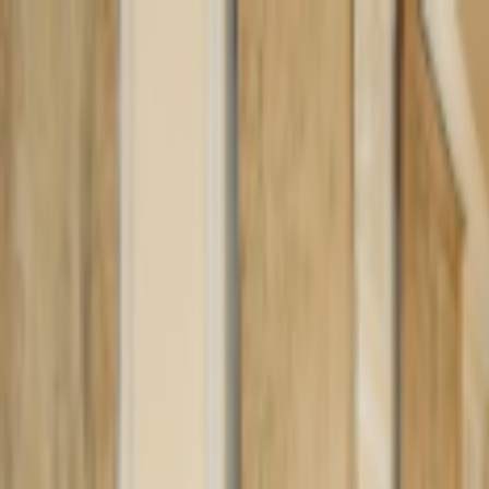
Lectura y tema
Cambiar tema
A-
A
A+
Redes Sociales