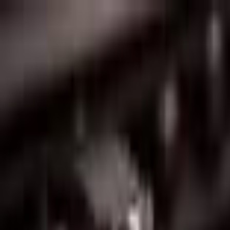
Lectura y tema
Cambiar tema
A-
A
A+
Redes Sociales