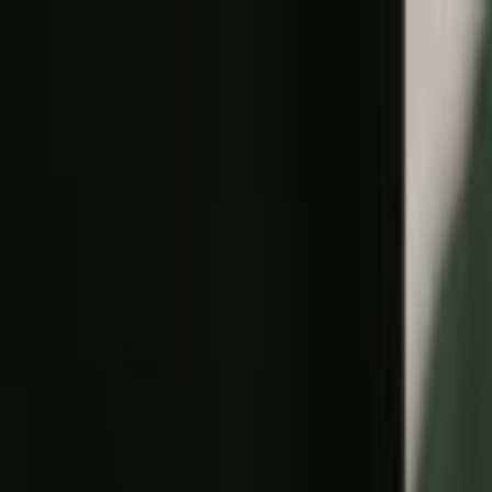
Lectura y tema
Cambiar tema
A-
A
A+
Redes Sociales