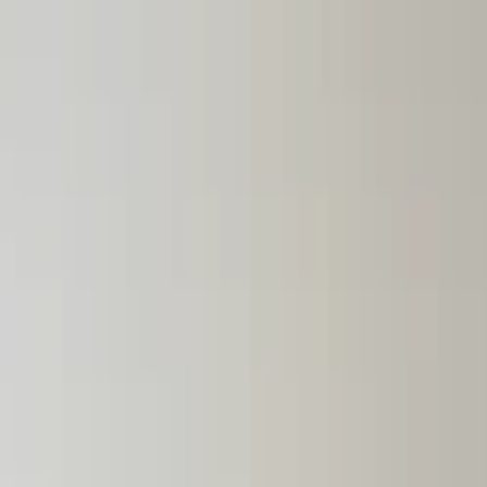
Lectura y tema
Cambiar tema
A-
A
A+
Redes Sociales