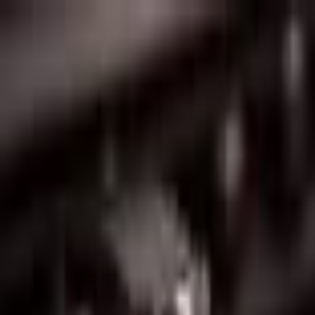
Lectura y tema
Cambiar tema
A-
A
A+
Redes Sociales