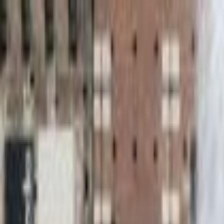
Lectura y tema
Cambiar tema
A-
A
A+
Redes Sociales