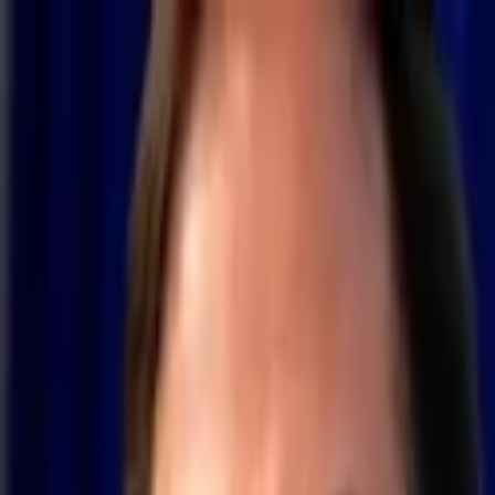
Lectura y tema
Cambiar tema
A-
A
A+
Redes Sociales