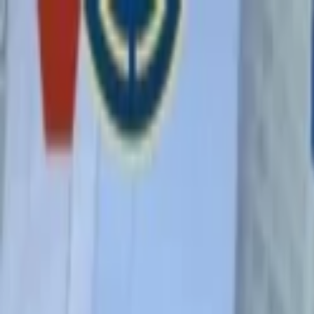
Lectura y tema
Cambiar tema
A-
A
A+
Redes Sociales