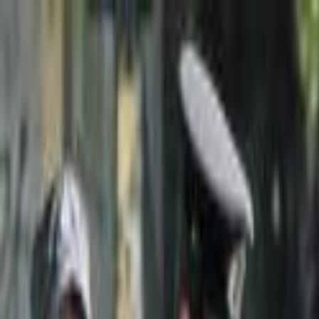
Lectura y tema
Cambiar tema
A-
A
A+
Redes Sociales