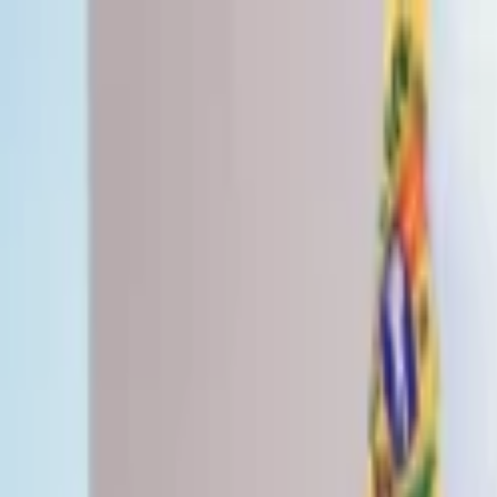
Lectura y tema
Cambiar tema
A-
A
A+
Redes Sociales