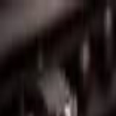
Lectura y tema
Cambiar tema
A-
A
A+
Redes Sociales