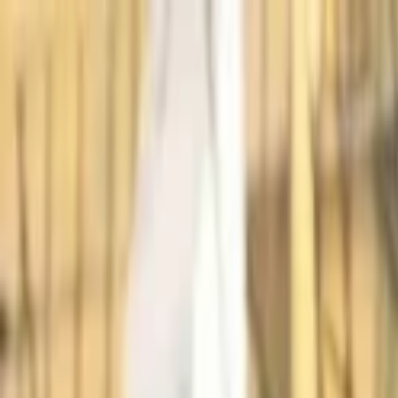
Lectura y tema
Cambiar tema
A-
A
A+
Redes Sociales