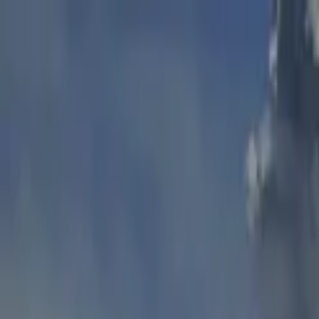
Lectura y tema
Cambiar tema
A-
A
A+
Redes Sociales