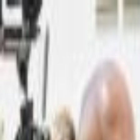
Lectura y tema
Cambiar tema
A-
A
A+
Redes Sociales