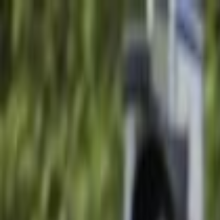
Lectura y tema
Cambiar tema
A-
A
A+
Redes Sociales