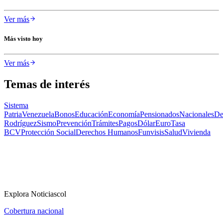
Ver más
Más visto hoy
Ver más
Temas de interés
Sistema
Patria
Venezuela
Bonos
Educación
Economía
Pensionados
Nacionales
De
Rodríguez
Sismo
Prevención
Trámites
Pagos
Dólar
Euro
Tasa
BCV
Protección Social
Derechos Humanos
Funvisis
Salud
Vivienda
Explora Noticiascol
Cobertura nacional