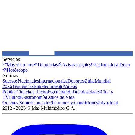
Servicios
Más visto hoy
Denuncias
Avisos Legales
Calculadora Dólar
Horóscopo
Noticias
Sucesos
Nacionales
Internacionales
Deportes
Zulia
Mundial
2026
Tendencias
Entretenimiento
Videos
Política
Ciencia y Tecnología
Farándula
Curiosidades
Cine y
TV
Futbol
Gastronomía
Estilos de Vida
Quiénes Somos
Contactos
Términos y Condiciones
Privacidad
2012 -
2026
©
Mas Multimedios C.A.