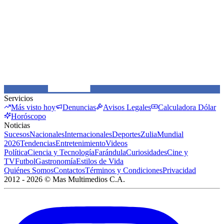
Servicios
Más visto hoy
Denuncias
Avisos Legales
Calculadora Dólar
Horóscopo
Noticias
Sucesos
Nacionales
Internacionales
Deportes
Zulia
Mundial
2026
Tendencias
Entretenimiento
Videos
Política
Ciencia y Tecnología
Farándula
Curiosidades
Cine y
TV
Futbol
Gastronomía
Estilos de Vida
Quiénes Somos
Contactos
Términos y Condiciones
Privacidad
2012 -
2026
©
Mas Multimedios C.A.