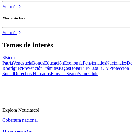
Ver más
Más visto hoy
Ver más
Temas de interés
Sistema
Patria
Venezuela
Bonos
Educación
Economía
Pensionados
Nacionales
De
Rodríguez
Prevención
Trámites
Pagos
Dólar
Euro
Tasa BCV
Protección
Social
Derechos Humanos
Funvisis
Sismo
Salud
Chile
Explora Noticiascol
Cobertura nacional