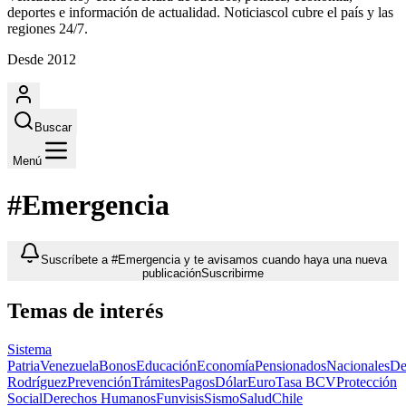
deportes e información de actualidad. Noticiascol cubre el país y las
regiones 24/7.
Desde 2012
Buscar
Menú
#Emergencia
Suscríbete a #Emergencia y te avisamos cuando haya una nueva
publicación
Suscribirme
Temas de interés
Sistema
Patria
Venezuela
Bonos
Educación
Economía
Pensionados
Nacionales
De
Rodríguez
Prevención
Trámites
Pagos
Dólar
Euro
Tasa BCV
Protección
Social
Derechos Humanos
Funvisis
Sismo
Salud
Chile