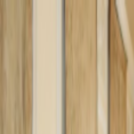
Lectura y tema
Cambiar tema
A-
A
A+
Redes Sociales