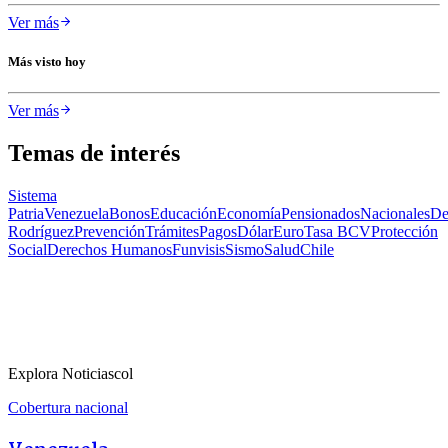
Ver más
Más visto hoy
Ver más
Temas de interés
Sistema
Patria
Venezuela
Bonos
Educación
Economía
Pensionados
Nacionales
De
Rodríguez
Prevención
Trámites
Pagos
Dólar
Euro
Tasa BCV
Protección
Social
Derechos Humanos
Funvisis
Sismo
Salud
Chile
Explora Noticiascol
Cobertura nacional