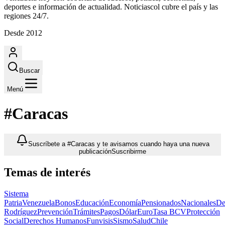
deportes e información de actualidad. Noticiascol cubre el país y las
regiones 24/7.
Desde 2012
Buscar
Menú
#Caracas
Suscríbete a #Caracas y te avisamos cuando haya una nueva
publicación
Suscribirme
Temas de interés
Sistema
Patria
Venezuela
Bonos
Educación
Economía
Pensionados
Nacionales
De
Rodríguez
Prevención
Trámites
Pagos
Dólar
Euro
Tasa BCV
Protección
Social
Derechos Humanos
Funvisis
Sismo
Salud
Chile