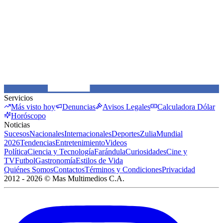
Servicios
Más visto hoy
Denuncias
Avisos Legales
Calculadora Dólar
Horóscopo
Noticias
Sucesos
Nacionales
Internacionales
Deportes
Zulia
Mundial
2026
Tendencias
Entretenimiento
Videos
Política
Ciencia y Tecnología
Farándula
Curiosidades
Cine y
TV
Futbol
Gastronomía
Estilos de Vida
Quiénes Somos
Contactos
Términos y Condiciones
Privacidad
2012 -
2026
©
Mas Multimedios C.A.