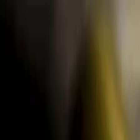
Lectura y tema
Cambiar tema
A-
A
A+
Redes Sociales