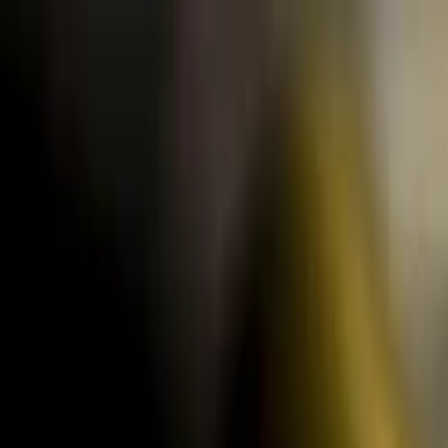
Lectura y tema
Cambiar tema
A-
A
A+
Redes Sociales