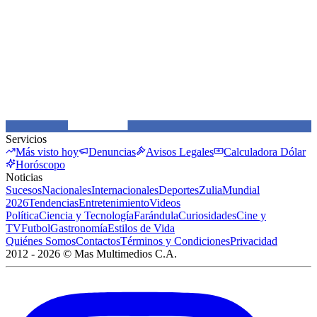
Servicios
Más visto hoy
Denuncias
Avisos Legales
Calculadora Dólar
Horóscopo
Noticias
Sucesos
Nacionales
Internacionales
Deportes
Zulia
Mundial
2026
Tendencias
Entretenimiento
Videos
Política
Ciencia y Tecnología
Farándula
Curiosidades
Cine y
TV
Futbol
Gastronomía
Estilos de Vida
Quiénes Somos
Contactos
Términos y Condiciones
Privacidad
2012 -
2026
©
Mas Multimedios C.A.