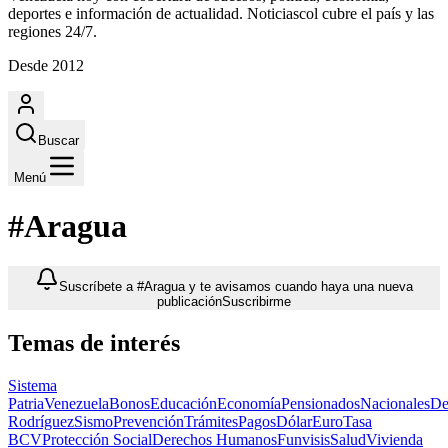
deportes e información de actualidad. Noticiascol cubre el país y las
regiones 24/7.
Desde 2012
Buscar
Menú
#Aragua
Suscríbete a #Aragua y te avisamos cuando haya una nueva
publicación
Suscribirme
Temas de interés
Sistema
Patria
Venezuela
Bonos
Educación
Economía
Pensionados
Nacionales
De
Rodríguez
Sismo
Prevención
Trámites
Pagos
Dólar
Euro
Tasa
BCV
Protección Social
Derechos Humanos
Funvisis
Salud
Vivienda