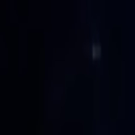
Lectura y tema
Cambiar tema
A-
A
A+
Redes Sociales