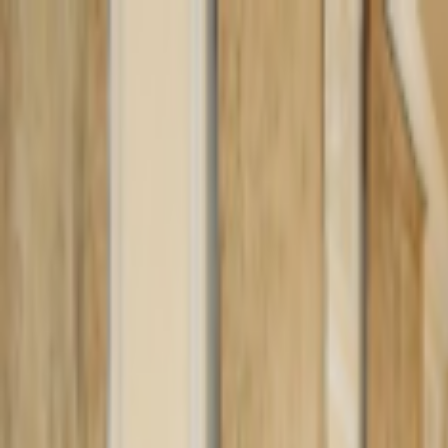
Lectura y tema
Cambiar tema
A-
A
A+
Redes Sociales