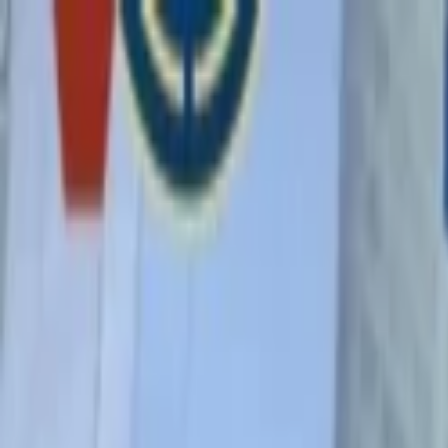
Lectura y tema
Cambiar tema
A-
A
A+
Redes Sociales