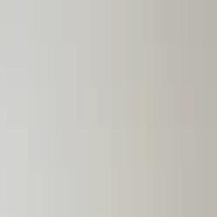
Lectura y tema
Cambiar tema
A-
A
A+
Redes Sociales