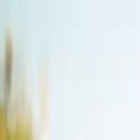
Lectura y tema
Cambiar tema
A-
A
A+
Redes Sociales