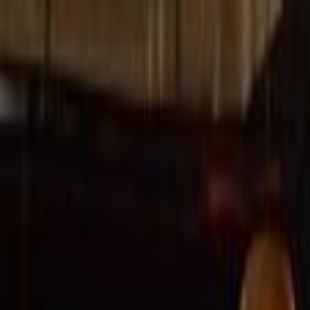
Lectura y tema
Cambiar tema
A-
A
A+
Redes Sociales