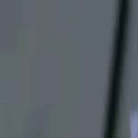
Lectura y tema
Cambiar tema
A-
A
A+
Redes Sociales