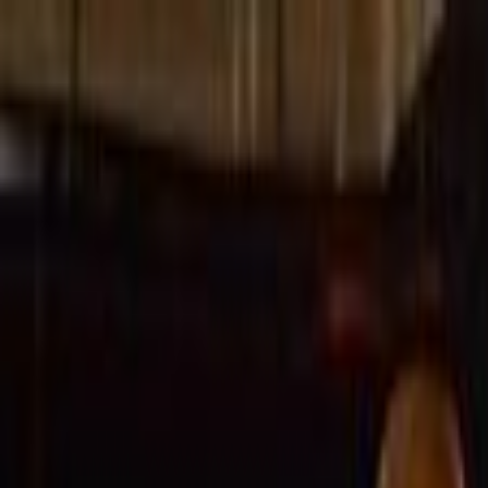
Lectura y tema
Cambiar tema
A-
A
A+
Redes Sociales