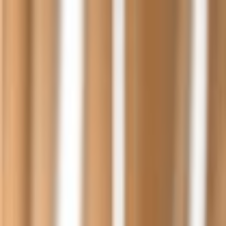
Lectura y tema
Cambiar tema
A-
A
A+
Redes Sociales