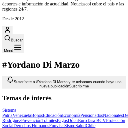
deportes e información de actualidad. Noticiascol cubre el país y las
regiones 24/7.
Desde 2012
Buscar
Menú
#Yordano Di Marzo
Suscríbete a #Yordano Di Marzo y te avisamos cuando haya una
nueva publicación
Suscribirme
Temas de interés
Sistema
Patria
Venezuela
Bonos
Educación
Economía
Pensionados
Nacionales
De
Rodríguez
Prevención
Trámites
Pagos
Dólar
Euro
Tasa BCV
Protección
Social
Derechos Humanos
Funvisis
Sismo
Salud
Chile