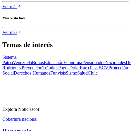
Ver más
Más visto hoy
Ver más
Temas de interés
Sistema
Patria
Venezuela
Bonos
Educación
Economía
Pensionados
Nacionales
De
Rodríguez
Prevención
Trámites
Pagos
Dólar
Euro
Tasa BCV
Protección
Social
Derechos Humanos
Funvisis
Sismo
Salud
Chile
Explora Noticiascol
Cobertura nacional