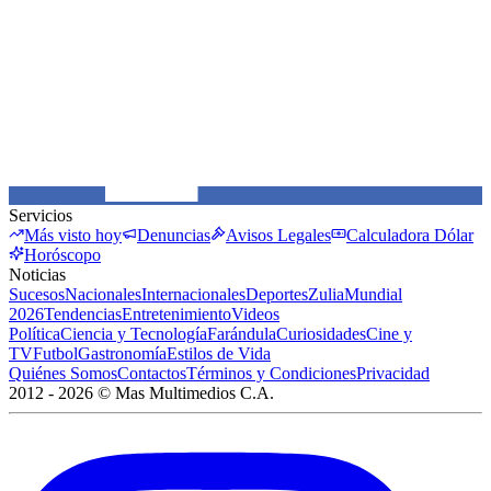
Servicios
Más visto hoy
Denuncias
Avisos Legales
Calculadora Dólar
Horóscopo
Noticias
Sucesos
Nacionales
Internacionales
Deportes
Zulia
Mundial
2026
Tendencias
Entretenimiento
Videos
Política
Ciencia y Tecnología
Farándula
Curiosidades
Cine y
TV
Futbol
Gastronomía
Estilos de Vida
Quiénes Somos
Contactos
Términos y Condiciones
Privacidad
2012 -
2026
©
Mas Multimedios C.A.