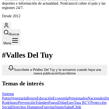
deportes e información de actualidad. Noticiascol cubre el país y las
regiones 24/7.
Desde 2012
Buscar
Menú
#Valles Del Tuy
Suscríbete a #Valles Del Tuy y te avisamos cuando haya una
nueva publicación
Suscribirme
Temas de interés
Sistema
Patria
Venezuela
Bonos
Educación
Economía
Pensionados
Nacionales
De
Rodríguez
Prevención
Trámites
Pagos
Dólar
Euro
Tasa BCV
Protección
Social
Derechos Humanos
Funvisis
Sismo
Salud
Chile