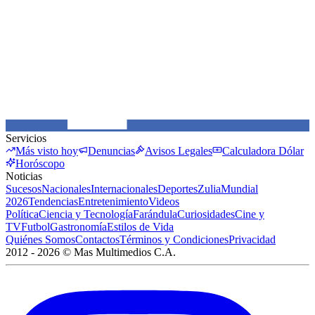
Servicios
Más visto hoy
Denuncias
Avisos Legales
Calculadora Dólar
Horóscopo
Noticias
Sucesos
Nacionales
Internacionales
Deportes
Zulia
Mundial
2026
Tendencias
Entretenimiento
Videos
Política
Ciencia y Tecnología
Farándula
Curiosidades
Cine y
TV
Futbol
Gastronomía
Estilos de Vida
Quiénes Somos
Contactos
Términos y Condiciones
Privacidad
2012 -
2026
©
Mas Multimedios C.A.