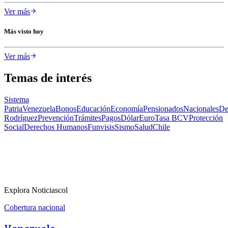
Ver más
Más visto hoy
Ver más
Temas de interés
Sistema
Patria
Venezuela
Bonos
Educación
Economía
Pensionados
Nacionales
De
Rodríguez
Prevención
Trámites
Pagos
Dólar
Euro
Tasa BCV
Protección
Social
Derechos Humanos
Funvisis
Sismo
Salud
Chile
Explora Noticiascol
Cobertura nacional