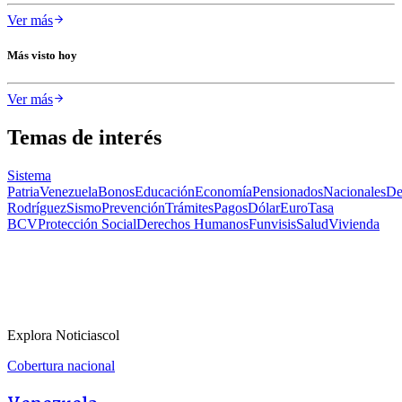
Ver más
Más visto hoy
Ver más
Temas de interés
Sistema
Patria
Venezuela
Bonos
Educación
Economía
Pensionados
Nacionales
De
Rodríguez
Sismo
Prevención
Trámites
Pagos
Dólar
Euro
Tasa
BCV
Protección Social
Derechos Humanos
Funvisis
Salud
Vivienda
Explora Noticiascol
Cobertura nacional