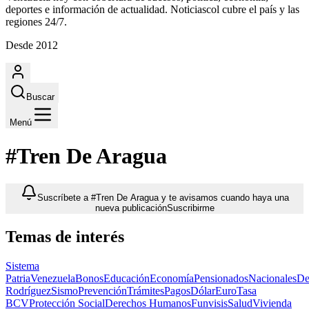
deportes e información de actualidad. Noticiascol cubre el país y las
regiones 24/7.
Desde 2012
Buscar
Menú
#Tren De Aragua
Suscríbete a #Tren De Aragua y te avisamos cuando haya una
nueva publicación
Suscribirme
Temas de interés
Sistema
Patria
Venezuela
Bonos
Educación
Economía
Pensionados
Nacionales
De
Rodríguez
Sismo
Prevención
Trámites
Pagos
Dólar
Euro
Tasa
BCV
Protección Social
Derechos Humanos
Funvisis
Salud
Vivienda