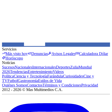
Servicios
Más visto hoy
Denuncias
Avisos Legales
Calculadora Dólar
Horóscopo
Noticias
Sucesos
Nacionales
Internacionales
Deportes
Zulia
Mundial
2026
Tendencias
Entretenimiento
Videos
Política
Ciencia y Tecnología
Farándula
Curiosidades
Cine y
TV
Futbol
Gastronomía
Estilos de Vida
Quiénes Somos
Contactos
Términos y Condiciones
Privacidad
2012 -
2026
©
Mas Multimedios C.A.