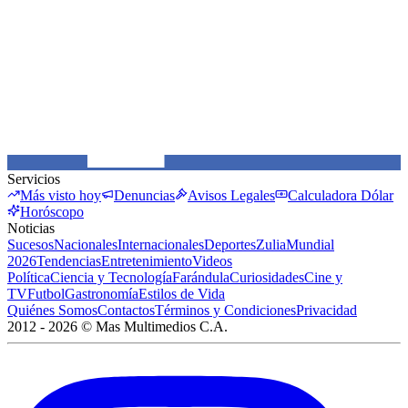
Servicios
Más visto hoy
Denuncias
Avisos Legales
Calculadora Dólar
Horóscopo
Noticias
Sucesos
Nacionales
Internacionales
Deportes
Zulia
Mundial
2026
Tendencias
Entretenimiento
Videos
Política
Ciencia y Tecnología
Farándula
Curiosidades
Cine y
TV
Futbol
Gastronomía
Estilos de Vida
Quiénes Somos
Contactos
Términos y Condiciones
Privacidad
2012 -
2026
©
Mas Multimedios C.A.