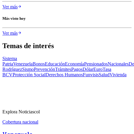
Ver más
Más visto hoy
Ver más
Temas de interés
Sistema
Patria
Venezuela
Bonos
Educación
Economía
Pensionados
Nacionales
De
Rodríguez
Sismo
Prevención
Trámites
Pagos
Dólar
Euro
Tasa
BCV
Protección Social
Derechos Humanos
Funvisis
Salud
Vivienda
Explora Noticiascol
Cobertura nacional