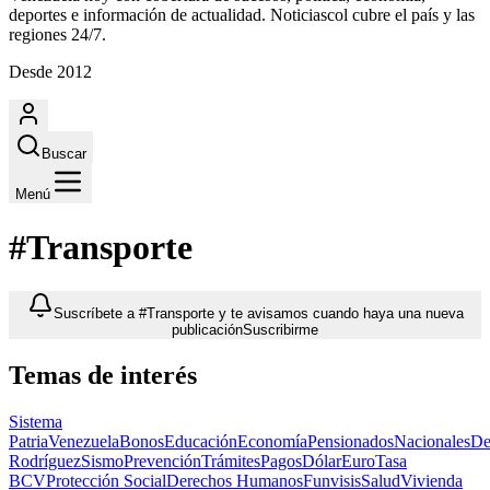
deportes e información de actualidad. Noticiascol cubre el país y las
regiones 24/7.
Desde 2012
Buscar
Menú
#Transporte
Suscríbete a #Transporte y te avisamos cuando haya una nueva
publicación
Suscribirme
Temas de interés
Sistema
Patria
Venezuela
Bonos
Educación
Economía
Pensionados
Nacionales
De
Rodríguez
Sismo
Prevención
Trámites
Pagos
Dólar
Euro
Tasa
BCV
Protección Social
Derechos Humanos
Funvisis
Salud
Vivienda