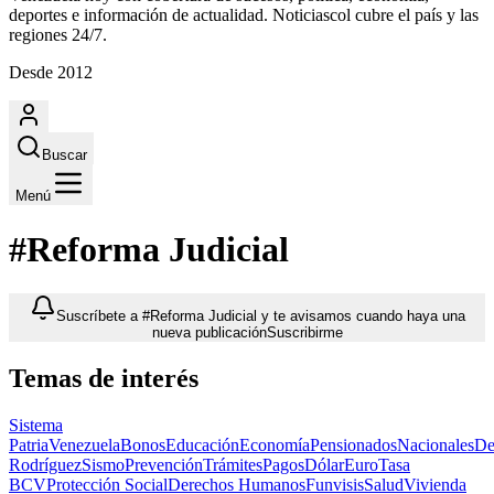
deportes e información de actualidad. Noticiascol cubre el país y las
regiones 24/7.
Desde 2012
Buscar
Menú
#Reforma Judicial
Suscríbete a #Reforma Judicial y te avisamos cuando haya una
nueva publicación
Suscribirme
Temas de interés
Sistema
Patria
Venezuela
Bonos
Educación
Economía
Pensionados
Nacionales
De
Rodríguez
Sismo
Prevención
Trámites
Pagos
Dólar
Euro
Tasa
BCV
Protección Social
Derechos Humanos
Funvisis
Salud
Vivienda