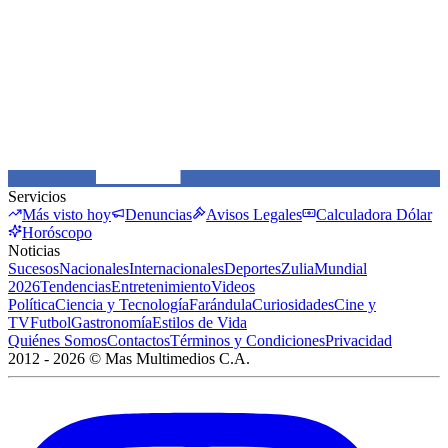
Servicios
Más visto hoy
Denuncias
Avisos Legales
Calculadora Dólar
Horóscopo
Noticias
Sucesos
Nacionales
Internacionales
Deportes
Zulia
Mundial
2026
Tendencias
Entretenimiento
Videos
Política
Ciencia y Tecnología
Farándula
Curiosidades
Cine y
TV
Futbol
Gastronomía
Estilos de Vida
Quiénes Somos
Contactos
Términos y Condiciones
Privacidad
2012 -
2026
©
Mas Multimedios C.A.