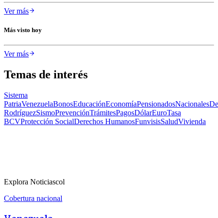
Ver más
Más visto hoy
Ver más
Temas de interés
Sistema
Patria
Venezuela
Bonos
Educación
Economía
Pensionados
Nacionales
De
Rodríguez
Sismo
Prevención
Trámites
Pagos
Dólar
Euro
Tasa
BCV
Protección Social
Derechos Humanos
Funvisis
Salud
Vivienda
Explora Noticiascol
Cobertura nacional