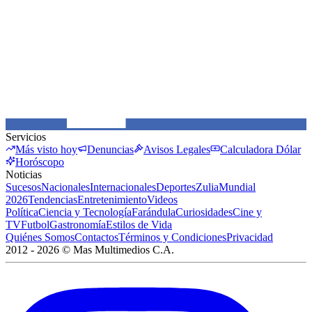
Servicios
Más visto hoy
Denuncias
Avisos Legales
Calculadora Dólar
Horóscopo
Noticias
Sucesos
Nacionales
Internacionales
Deportes
Zulia
Mundial
2026
Tendencias
Entretenimiento
Videos
Política
Ciencia y Tecnología
Farándula
Curiosidades
Cine y
TV
Futbol
Gastronomía
Estilos de Vida
Quiénes Somos
Contactos
Términos y Condiciones
Privacidad
2012 -
2026
©
Mas Multimedios C.A.