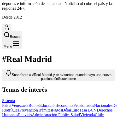
deportes e información de actualidad. Noticiascol cubre el país y las
regiones 24/7.
Desde 2012
Buscar
Menú
#Real Madrid
Suscríbete a #Real Madrid y te avisamos cuando haya una nueva
publicación
Suscribirme
Temas de interés
Sistema
Patria
Venezuela
Bonos
Educación
Economía
Pensionados
Nacionales
De
Rodríguez
Prevención
Trámites
Pagos
Dólar
Euro
Tasa BCV
Derechos
Humanos
Funvisis
Administración Pública
Salud
Vivienda
Chile