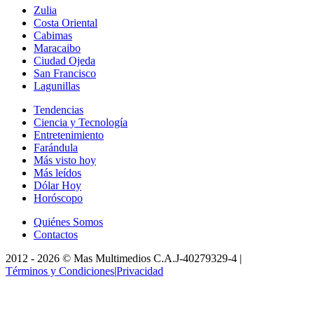
Zulia
Costa Oriental
Cabimas
Maracaibo
Ciudad Ojeda
San Francisco
Lagunillas
Tendencias
Ciencia y Tecnología
Entretenimiento
Farándula
Más visto hoy
Más leídos
Dólar Hoy
Horóscopo
Quiénes Somos
Contactos
2012 -
2026
©
Mas Multimedios C.A.
J-40279329-4
|
Términos y Condiciones
|
Privacidad