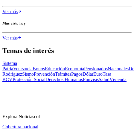
Ver más
Más visto hoy
Ver más
Temas de interés
Sistema
Patria
Venezuela
Bonos
Educación
Economía
Pensionados
Nacionales
De
Rodríguez
Sismo
Prevención
Trámites
Pagos
Dólar
Euro
Tasa
BCV
Protección Social
Derechos Humanos
Funvisis
Salud
Vivienda
Explora Noticiascol
Cobertura nacional