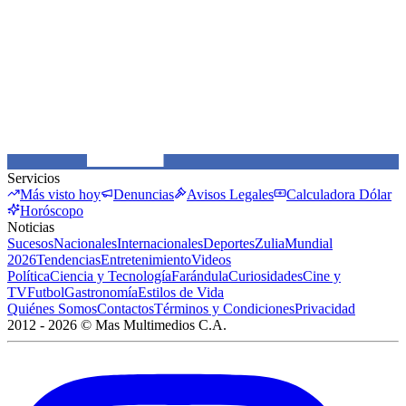
Servicios
Más visto hoy
Denuncias
Avisos Legales
Calculadora Dólar
Horóscopo
Noticias
Sucesos
Nacionales
Internacionales
Deportes
Zulia
Mundial
2026
Tendencias
Entretenimiento
Videos
Política
Ciencia y Tecnología
Farándula
Curiosidades
Cine y
TV
Futbol
Gastronomía
Estilos de Vida
Quiénes Somos
Contactos
Términos y Condiciones
Privacidad
2012 -
2026
©
Mas Multimedios C.A.