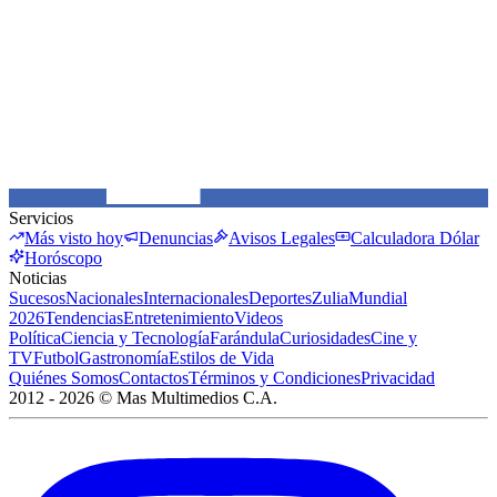
Servicios
Más visto hoy
Denuncias
Avisos Legales
Calculadora Dólar
Horóscopo
Noticias
Sucesos
Nacionales
Internacionales
Deportes
Zulia
Mundial
2026
Tendencias
Entretenimiento
Videos
Política
Ciencia y Tecnología
Farándula
Curiosidades
Cine y
TV
Futbol
Gastronomía
Estilos de Vida
Quiénes Somos
Contactos
Términos y Condiciones
Privacidad
2012 -
2026
©
Mas Multimedios C.A.