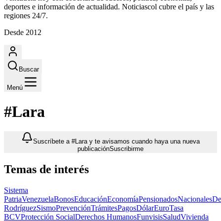
deportes e información de actualidad. Noticiascol cubre el país y las
regiones 24/7.
Desde 2012
Buscar
Menú
#Lara
Suscríbete a #Lara y te avisamos cuando haya una nueva
publicación
Suscribirme
Temas de interés
Sistema
Patria
Venezuela
Bonos
Educación
Economía
Pensionados
Nacionales
De
Rodríguez
Sismo
Prevención
Trámites
Pagos
Dólar
Euro
Tasa
BCV
Protección Social
Derechos Humanos
Funvisis
Salud
Vivienda