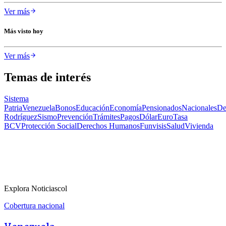
Ver más
Más visto hoy
Ver más
Temas de interés
Sistema
Patria
Venezuela
Bonos
Educación
Economía
Pensionados
Nacionales
De
Rodríguez
Sismo
Prevención
Trámites
Pagos
Dólar
Euro
Tasa
BCV
Protección Social
Derechos Humanos
Funvisis
Salud
Vivienda
Explora Noticiascol
Cobertura nacional