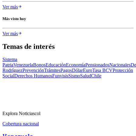
Ver más
Más visto hoy
Ver más
Temas de interés
Sistema
Patria
Venezuela
Bonos
Educación
Economía
Pensionados
Nacionales
De
Rodríguez
Prevención
Trámites
Pagos
Dólar
Euro
Tasa BCV
Protección
Social
Derechos Humanos
Funvisis
Sismo
Salud
Chile
Explora Noticiascol
Cobertura nacional