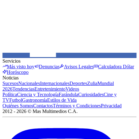
Servicios
Más visto hoy
Denuncias
Avisos Legales
Calculadora Dólar
Horóscopo
Noticias
Sucesos
Nacionales
Internacionales
Deportes
Zulia
Mundial
2026
Tendencias
Entretenimiento
Videos
Política
Ciencia y Tecnología
Farándula
Curiosidades
Cine y
TV
Futbol
Gastronomía
Estilos de Vida
Quiénes Somos
Contactos
Términos y Condiciones
Privacidad
2012 -
2026
©
Mas Multimedios C.A.