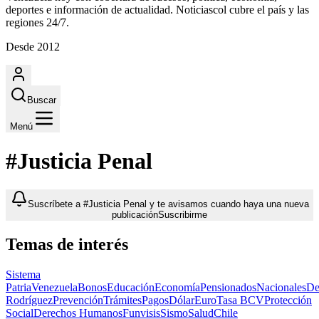
deportes e información de actualidad. Noticiascol cubre el país y las
regiones 24/7.
Desde 2012
Buscar
Menú
#Justicia Penal
Suscríbete a #Justicia Penal y te avisamos cuando haya una nueva
publicación
Suscribirme
Temas de interés
Sistema
Patria
Venezuela
Bonos
Educación
Economía
Pensionados
Nacionales
De
Rodríguez
Prevención
Trámites
Pagos
Dólar
Euro
Tasa BCV
Protección
Social
Derechos Humanos
Funvisis
Sismo
Salud
Chile