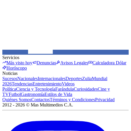
Servicios
Más visto hoy
Denuncias
Avisos Legales
Calculadora Dólar
Horóscopo
Noticias
Sucesos
Nacionales
Internacionales
Deportes
Zulia
Mundial
2026
Tendencias
Entretenimiento
Videos
Política
Ciencia y Tecnología
Farándula
Curiosidades
Cine y
TV
Futbol
Gastronomía
Estilos de Vida
Quiénes Somos
Contactos
Términos y Condiciones
Privacidad
2012 -
2026
©
Mas Multimedios C.A.