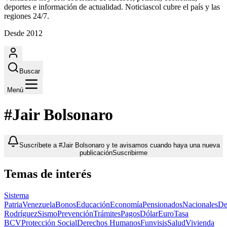
deportes e información de actualidad. Noticiascol cubre el país y las
regiones 24/7.
Desde 2012
Buscar
Menú
#Jair Bolsonaro
Suscríbete a #Jair Bolsonaro y te avisamos cuando haya una nueva
publicación
Suscribirme
Temas de interés
Sistema
Patria
Venezuela
Bonos
Educación
Economía
Pensionados
Nacionales
De
Rodríguez
Sismo
Prevención
Trámites
Pagos
Dólar
Euro
Tasa
BCV
Protección Social
Derechos Humanos
Funvisis
Salud
Vivienda