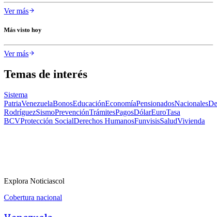
Ver más
Más visto hoy
Ver más
Temas de interés
Sistema
Patria
Venezuela
Bonos
Educación
Economía
Pensionados
Nacionales
De
Rodríguez
Sismo
Prevención
Trámites
Pagos
Dólar
Euro
Tasa
BCV
Protección Social
Derechos Humanos
Funvisis
Salud
Vivienda
Explora Noticiascol
Cobertura nacional