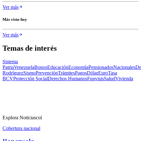
Ver más
Más visto hoy
Ver más
Temas de interés
Sistema
Patria
Venezuela
Bonos
Educación
Economía
Pensionados
Nacionales
De
Rodríguez
Sismo
Prevención
Trámites
Pagos
Dólar
Euro
Tasa
BCV
Protección Social
Derechos Humanos
Funvisis
Salud
Vivienda
Explora Noticiascol
Cobertura nacional