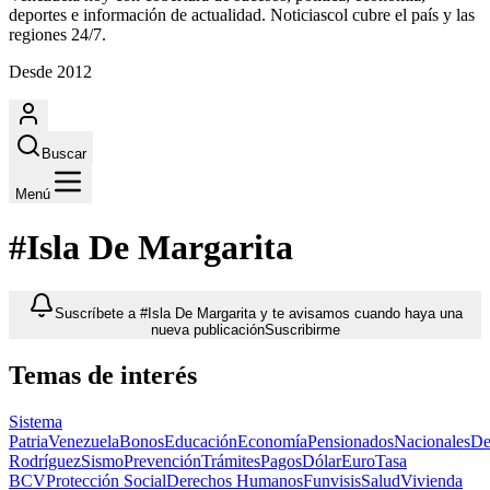
deportes e información de actualidad. Noticiascol cubre el país y las
regiones 24/7.
Desde 2012
Buscar
Menú
#Isla De Margarita
Suscríbete a #Isla De Margarita y te avisamos cuando haya una
nueva publicación
Suscribirme
Temas de interés
Sistema
Patria
Venezuela
Bonos
Educación
Economía
Pensionados
Nacionales
De
Rodríguez
Sismo
Prevención
Trámites
Pagos
Dólar
Euro
Tasa
BCV
Protección Social
Derechos Humanos
Funvisis
Salud
Vivienda