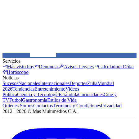
Servicios
Más visto hoy
Denuncias
Avisos Legales
Calculadora Dólar
Horóscopo
Noticias
Sucesos
Nacionales
Internacionales
Deportes
Zulia
Mundial
2026
Tendencias
Entretenimiento
Videos
Política
Ciencia y Tecnología
Farándula
Curiosidades
Cine y
TV
Futbol
Gastronomía
Estilos de Vida
Quiénes Somos
Contactos
Términos y Condiciones
Privacidad
2012 -
2026
©
Mas Multimedios C.A.