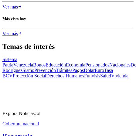
Ver más
Más visto hoy
Ver más
Temas de interés
Sistema
Patria
Venezuela
Bonos
Educación
Economía
Pensionados
Nacionales
De
Rodríguez
Sismo
Prevención
Trámites
Pagos
Dólar
Euro
Tasa
BCV
Protección Social
Derechos Humanos
Funvisis
Salud
Vivienda
Explora Noticiascol
Cobertura nacional