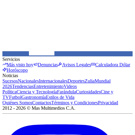
Servicios
Más visto hoy
Denuncias
Avisos Legales
Calculadora Dólar
Horóscopo
Noticias
Sucesos
Nacionales
Internacionales
Deportes
Zulia
Mundial
2026
Tendencias
Entretenimiento
Videos
Política
Ciencia y Tecnología
Farándula
Curiosidades
Cine y
TV
Futbol
Gastronomía
Estilos de Vida
Quiénes Somos
Contactos
Términos y Condiciones
Privacidad
2012 -
2026
©
Mas Multimedios C.A.