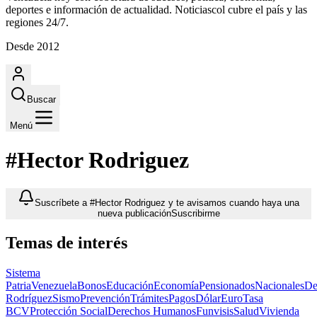
deportes e información de actualidad. Noticiascol cubre el país y las
regiones 24/7.
Desde 2012
Buscar
Menú
#Hector Rodriguez
Suscríbete a #Hector Rodriguez y te avisamos cuando haya una
nueva publicación
Suscribirme
Temas de interés
Sistema
Patria
Venezuela
Bonos
Educación
Economía
Pensionados
Nacionales
De
Rodríguez
Sismo
Prevención
Trámites
Pagos
Dólar
Euro
Tasa
BCV
Protección Social
Derechos Humanos
Funvisis
Salud
Vivienda