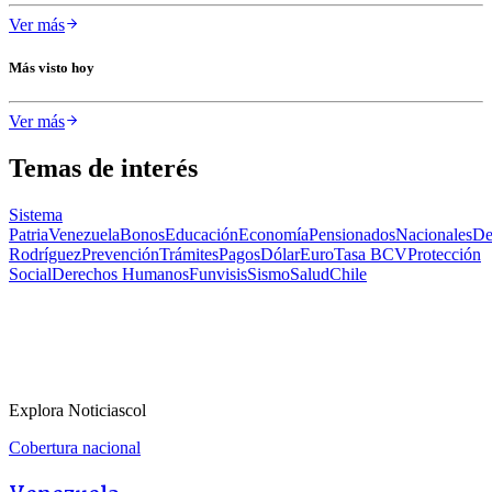
Ver más
Más visto hoy
Ver más
Temas de interés
Sistema
Patria
Venezuela
Bonos
Educación
Economía
Pensionados
Nacionales
De
Rodríguez
Prevención
Trámites
Pagos
Dólar
Euro
Tasa BCV
Protección
Social
Derechos Humanos
Funvisis
Sismo
Salud
Chile
Explora Noticiascol
Cobertura nacional