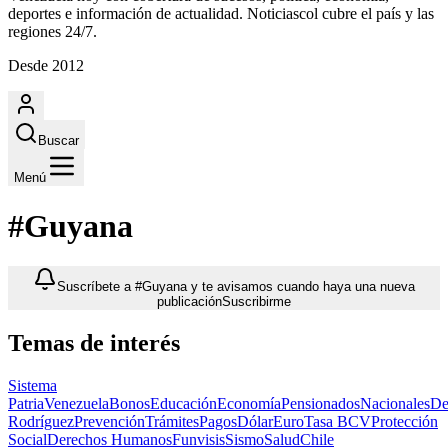
deportes e información de actualidad. Noticiascol cubre el país y las
regiones 24/7.
Desde 2012
Buscar
Menú
#Guyana
Suscríbete a #Guyana y te avisamos cuando haya una nueva
publicación
Suscribirme
Temas de interés
Sistema
Patria
Venezuela
Bonos
Educación
Economía
Pensionados
Nacionales
De
Rodríguez
Prevención
Trámites
Pagos
Dólar
Euro
Tasa BCV
Protección
Social
Derechos Humanos
Funvisis
Sismo
Salud
Chile