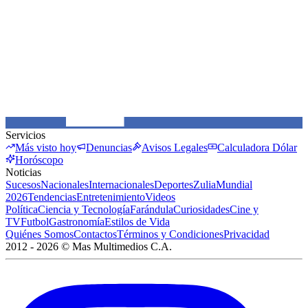
Servicios
Más visto hoy
Denuncias
Avisos Legales
Calculadora Dólar
Horóscopo
Noticias
Sucesos
Nacionales
Internacionales
Deportes
Zulia
Mundial
2026
Tendencias
Entretenimiento
Videos
Política
Ciencia y Tecnología
Farándula
Curiosidades
Cine y
TV
Futbol
Gastronomía
Estilos de Vida
Quiénes Somos
Contactos
Términos y Condiciones
Privacidad
2012 -
2026
©
Mas Multimedios C.A.