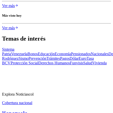
Ver más
Más visto hoy
Ver más
Temas de interés
Sistema
Patria
Venezuela
Bonos
Educación
Economía
Pensionados
Nacionales
De
Rodríguez
Sismo
Prevención
Trámites
Pagos
Dólar
Euro
Tasa
BCV
Protección Social
Derechos Humanos
Funvisis
Salud
Vivienda
Explora Noticiascol
Cobertura nacional