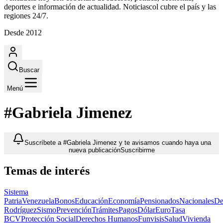
deportes e información de actualidad. Noticiascol cubre el país y las
regiones 24/7.
Desde 2012
Buscar
Menú
#Gabriela Jimenez
Suscríbete a #Gabriela Jimenez y te avisamos cuando haya una
nueva publicación
Suscribirme
Temas de interés
Sistema
Patria
Venezuela
Bonos
Educación
Economía
Pensionados
Nacionales
De
Rodríguez
Sismo
Prevención
Trámites
Pagos
Dólar
Euro
Tasa
BCV
Protección Social
Derechos Humanos
Funvisis
Salud
Vivienda