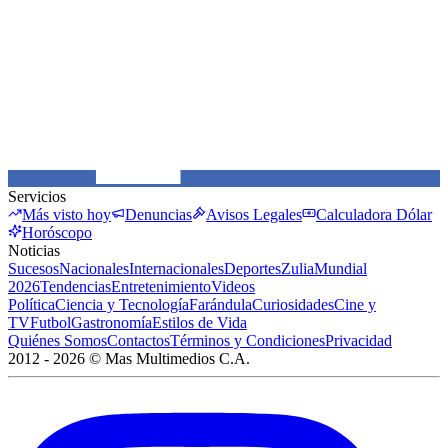
Servicios
Más visto hoy
Denuncias
Avisos Legales
Calculadora Dólar
Horóscopo
Noticias
Sucesos
Nacionales
Internacionales
Deportes
Zulia
Mundial
2026
Tendencias
Entretenimiento
Videos
Política
Ciencia y Tecnología
Farándula
Curiosidades
Cine y
TV
Futbol
Gastronomía
Estilos de Vida
Quiénes Somos
Contactos
Términos y Condiciones
Privacidad
2012 -
2026
©
Mas Multimedios C.A.