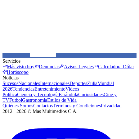
Servicios
Más visto hoy
Denuncias
Avisos Legales
Calculadora Dólar
Horóscopo
Noticias
Sucesos
Nacionales
Internacionales
Deportes
Zulia
Mundial
2026
Tendencias
Entretenimiento
Videos
Política
Ciencia y Tecnología
Farándula
Curiosidades
Cine y
TV
Futbol
Gastronomía
Estilos de Vida
Quiénes Somos
Contactos
Términos y Condiciones
Privacidad
2012 -
2026
©
Mas Multimedios C.A.