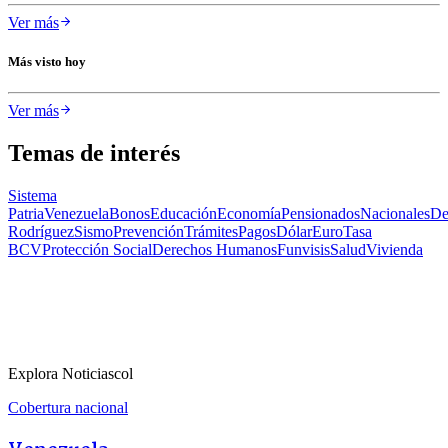
Ver más
Más visto hoy
Ver más
Temas de interés
Sistema
Patria
Venezuela
Bonos
Educación
Economía
Pensionados
Nacionales
De
Rodríguez
Sismo
Prevención
Trámites
Pagos
Dólar
Euro
Tasa
BCV
Protección Social
Derechos Humanos
Funvisis
Salud
Vivienda
Explora Noticiascol
Cobertura nacional