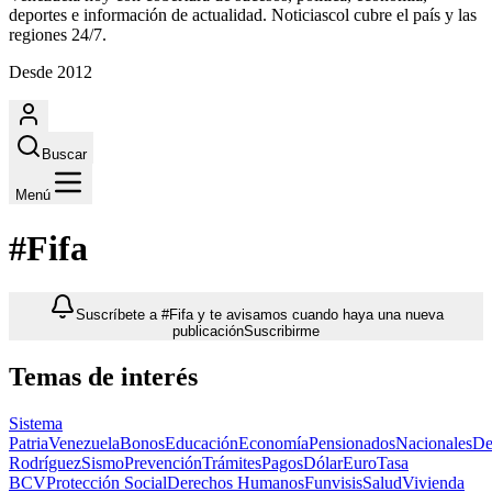
deportes e información de actualidad. Noticiascol cubre el país y las
regiones 24/7.
Desde 2012
Buscar
Menú
#Fifa
Suscríbete a #Fifa y te avisamos cuando haya una nueva
publicación
Suscribirme
Temas de interés
Sistema
Patria
Venezuela
Bonos
Educación
Economía
Pensionados
Nacionales
De
Rodríguez
Sismo
Prevención
Trámites
Pagos
Dólar
Euro
Tasa
BCV
Protección Social
Derechos Humanos
Funvisis
Salud
Vivienda