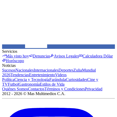
Servicios
Más visto hoy
Denuncias
Avisos Legales
Calculadora Dólar
Horóscopo
Noticias
Sucesos
Nacionales
Internacionales
Deportes
Zulia
Mundial
2026
Tendencias
Entretenimiento
Videos
Política
Ciencia y Tecnología
Farándula
Curiosidades
Cine y
TV
Futbol
Gastronomía
Estilos de Vida
Quiénes Somos
Contactos
Términos y Condiciones
Privacidad
2012 -
2026
©
Mas Multimedios C.A.