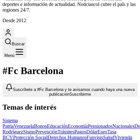
deportes e información de actualidad. Noticiascol cubre el país y las
regiones 24/7.
Desde 2012
Buscar
Menú
#Fc Barcelona
Suscríbete a #Fc Barcelona y te avisamos cuando haya una nueva
publicación
Suscribirme
Temas de interés
Sistema
Patria
Venezuela
Bonos
Educación
Economía
Pensionados
Nacionales
De
Rodríguez
Sismo
Prevención
Trámites
Pagos
Dólar
Euro
Tasa
BCV
Protección Social
Derechos Humanos
Funvisis
Salud
Vivienda