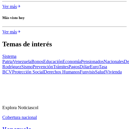
Ver más
Más visto hoy
Ver más
Temas de interés
Sistema
Patria
Venezuela
Bonos
Educación
Economía
Pensionados
Nacionales
De
Rodríguez
Sismo
Prevención
Trámites
Pagos
Dólar
Euro
Tasa
BCV
Protección Social
Derechos Humanos
Funvisis
Salud
Vivienda
Explora Noticiascol
Cobertura nacional