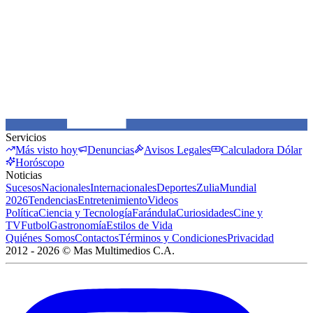
Servicios
Más visto hoy
Denuncias
Avisos Legales
Calculadora Dólar
Horóscopo
Noticias
Sucesos
Nacionales
Internacionales
Deportes
Zulia
Mundial
2026
Tendencias
Entretenimiento
Videos
Política
Ciencia y Tecnología
Farándula
Curiosidades
Cine y
TV
Futbol
Gastronomía
Estilos de Vida
Quiénes Somos
Contactos
Términos y Condiciones
Privacidad
2012 -
2026
©
Mas Multimedios C.A.