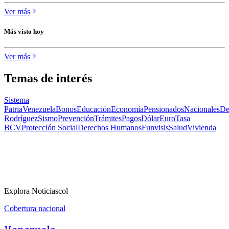
Ver más
Más visto hoy
Ver más
Temas de interés
Sistema
Patria
Venezuela
Bonos
Educación
Economía
Pensionados
Nacionales
De
Rodríguez
Sismo
Prevención
Trámites
Pagos
Dólar
Euro
Tasa
BCV
Protección Social
Derechos Humanos
Funvisis
Salud
Vivienda
Explora Noticiascol
Cobertura nacional