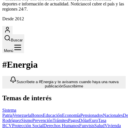
deportes e información de actualidad. Noticiascol cubre el país y las
regiones 24/7.
Desde 2012
Buscar
Menú
#Energia
Suscríbete a #Energia y te avisamos cuando haya una nueva
publicación
Suscribirme
Temas de interés
Sistema
Patria
Venezuela
Bonos
Educación
Economía
Pensionados
Nacionales
De
Rodríguez
Sismo
Prevención
Trámites
Pagos
Dólar
Euro
Tasa
BCV
Protección Social
Derechos Humanos
Funvisis
Salud
Vivienda