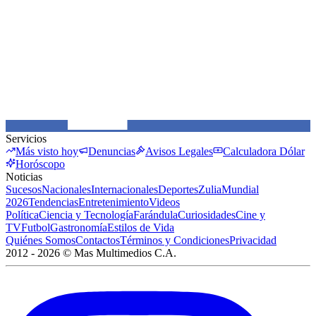
Servicios
Más visto hoy
Denuncias
Avisos Legales
Calculadora Dólar
Horóscopo
Noticias
Sucesos
Nacionales
Internacionales
Deportes
Zulia
Mundial
2026
Tendencias
Entretenimiento
Videos
Política
Ciencia y Tecnología
Farándula
Curiosidades
Cine y
TV
Futbol
Gastronomía
Estilos de Vida
Quiénes Somos
Contactos
Términos y Condiciones
Privacidad
2012 -
2026
©
Mas Multimedios C.A.