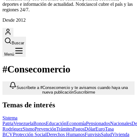
deportes e información de actualidad. Noticiascol cubre el país y las
regiones 24/7.
Desde 2012
Buscar
Menú
#Consecomercio
Suscríbete a #Consecomercio y te avisamos cuando haya una
nueva publicación
Suscribirme
Temas de interés
Sistema
Patria
Venezuela
Bonos
Educación
Economía
Pensionados
Nacionales
De
Rodríguez
Sismo
Prevención
Trámites
Pagos
Dólar
Euro
Tasa
BCV
Protección Social
Derechos Humanos
Funvisis
Salud
Vivienda