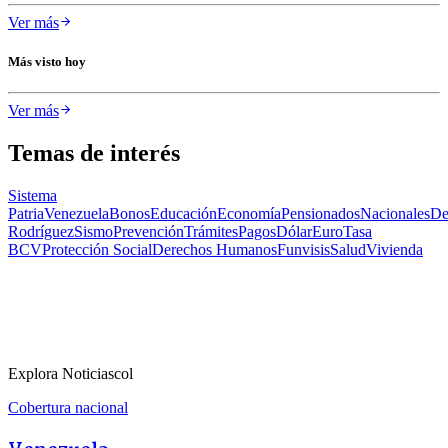
Ver más
Más visto hoy
Ver más
Temas de interés
Sistema
Patria
Venezuela
Bonos
Educación
Economía
Pensionados
Nacionales
De
Rodríguez
Sismo
Prevención
Trámites
Pagos
Dólar
Euro
Tasa
BCV
Protección Social
Derechos Humanos
Funvisis
Salud
Vivienda
Explora Noticiascol
Cobertura nacional