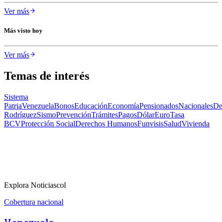
Ver más
Más visto hoy
Ver más
Temas de interés
Sistema
Patria
Venezuela
Bonos
Educación
Economía
Pensionados
Nacionales
De
Rodríguez
Sismo
Prevención
Trámites
Pagos
Dólar
Euro
Tasa
BCV
Protección Social
Derechos Humanos
Funvisis
Salud
Vivienda
Explora Noticiascol
Cobertura nacional