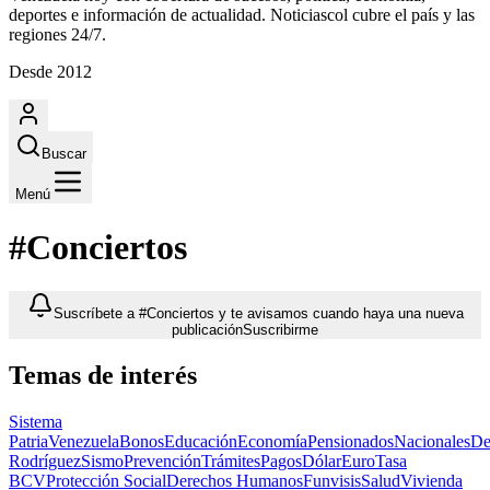
deportes e información de actualidad. Noticiascol cubre el país y las
regiones 24/7.
Desde 2012
Buscar
Menú
#Conciertos
Suscríbete a #Conciertos y te avisamos cuando haya una nueva
publicación
Suscribirme
Temas de interés
Sistema
Patria
Venezuela
Bonos
Educación
Economía
Pensionados
Nacionales
De
Rodríguez
Sismo
Prevención
Trámites
Pagos
Dólar
Euro
Tasa
BCV
Protección Social
Derechos Humanos
Funvisis
Salud
Vivienda