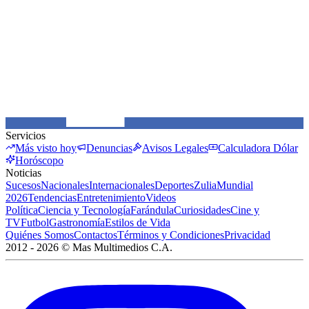
Servicios
Más visto hoy
Denuncias
Avisos Legales
Calculadora Dólar
Horóscopo
Noticias
Sucesos
Nacionales
Internacionales
Deportes
Zulia
Mundial
2026
Tendencias
Entretenimiento
Videos
Política
Ciencia y Tecnología
Farándula
Curiosidades
Cine y
TV
Futbol
Gastronomía
Estilos de Vida
Quiénes Somos
Contactos
Términos y Condiciones
Privacidad
2012 -
2026
©
Mas Multimedios C.A.